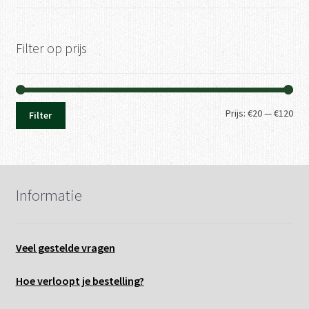
Filter op prijs
Min.
Max
Prijs:
€20
—
€120
Filter
prij
prij
Informatie
Veel gestelde vragen
Hoe verloopt je bestelling?