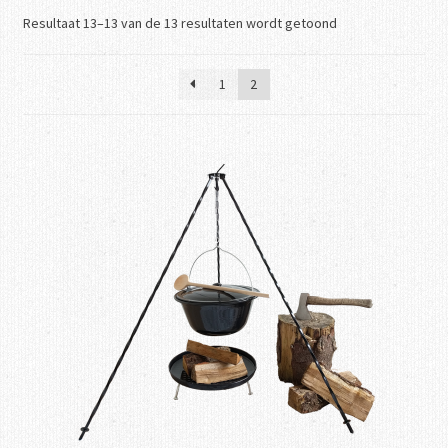
Gesorteerd
Resultaat 13–13 van de 13 resultaten wordt getoond
Recepten
op
nieuwste
FAQ
1
2
Contact