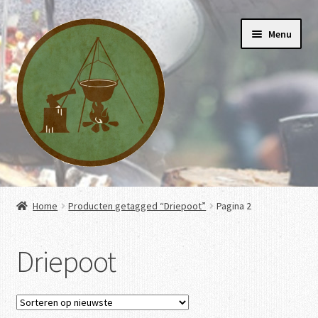
Ga
Ga
Menu
door
naar
naar
de
navigatie
inhoud
Home
Home
Producten getagged “Driepoot”
Pagina 2
Subme
Webwinkel
uitvou
Driepoot
Kookworkshops
Over ons