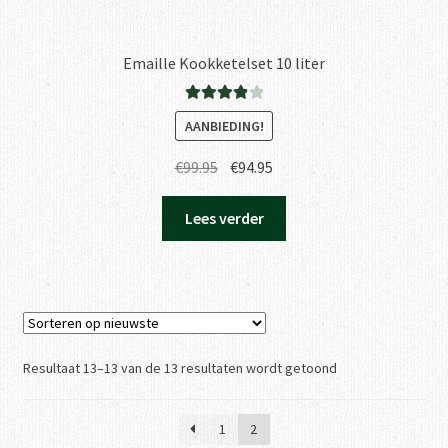
Emaille Kookketelset 10 liter
Gewaardee
AANBIEDING!
rd
4.00
uit
5
Oorspronkelijke
Huidige
€
99.95
€
94.95
prijs
prijs
was:
is:
Lees verder
€99.95.
€94.95.
Gesorteerd
Resultaat 13–13 van de 13 resultaten wordt getoond
op
nieuwste
1
2