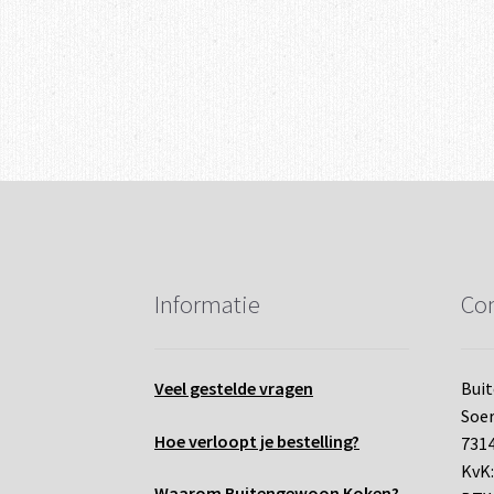
Informatie
Con
Veel gestelde vragen
Bui
Soe
Hoe verloopt je bestelling?
7314
KvK:
Waarom Buitengewoon Koken?