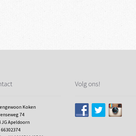
tact
Volg ons!
tengewoon Koken
renseweg 74
 JG Apeldoorn
 66302374