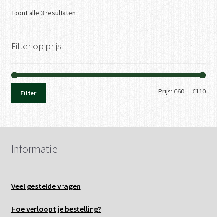
Gesorteerd
Toont alle 3 resultaten
op
nieuwste
Filter op prijs
Min.
Max
Prijs:
€60
—
€110
Filter
prij
prij
Informatie
Veel gestelde vragen
Hoe verloopt je bestelling?