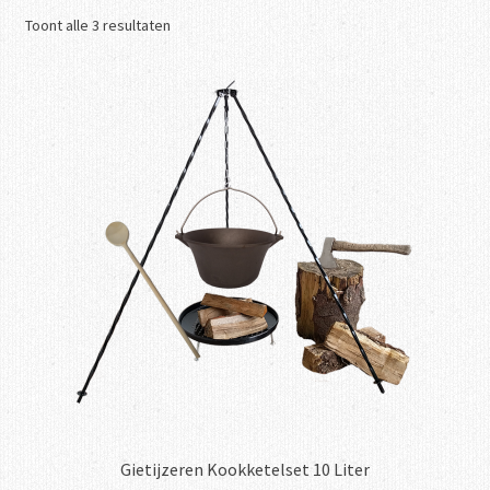
Gesorteerd
Toont alle 3 resultaten
Recepten
op
nieuwste
FAQ
Contact
Gietijzeren Kookketelset 10 Liter