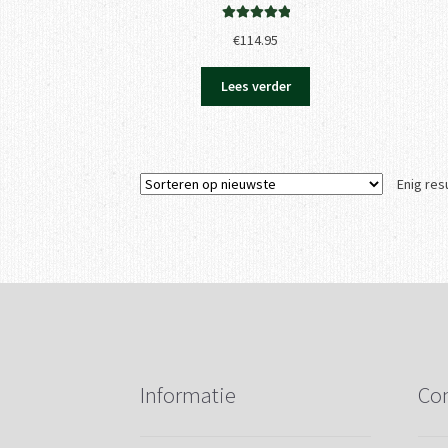
Gewaardeerd
€
114.95
5.00
uit 5
Lees verder
Enig res
Informatie
Con