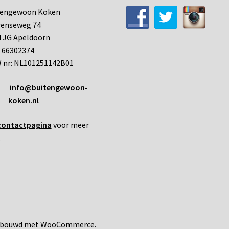
tengewoon Koken
renseweg 74
 JG Apeldoorn
 66302374
 nr: NL101251142B01
info@buitengewoon-
koken.nl
contactpagina
voor meer
.
bouwd met WooCommerce
.