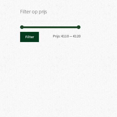
Filter op prijs
Min.
Max.
Prijs:
€110
—
€120
Filter
prijs
prijs