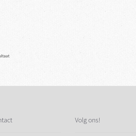
ultaat
tact
Volg ons!