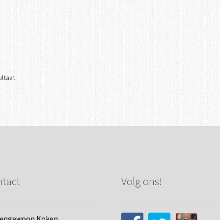
ultaat
tact
Volg ons!
tengewoon Koken