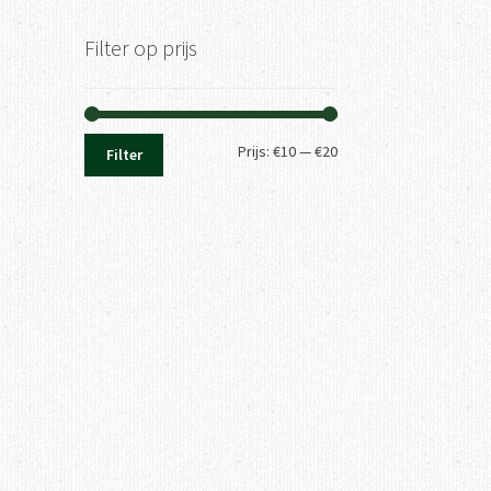
Filter op prijs
Min.
Max.
Prijs:
€10
—
€20
Filter
prijs
prijs