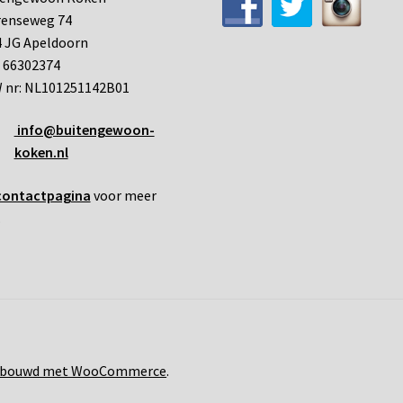
renseweg 74
 JG Apeldoorn
 66302374
 nr: NL101251142B01
info@buitengewoon-
koken.nl
contactpagina
voor meer
.
bouwd met WooCommerce
.