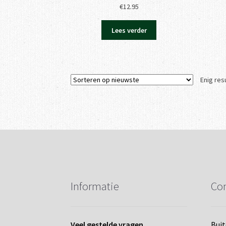
€
12.95
Lees verder
Enig res
Informatie
Con
Veel gestelde vragen
Bui